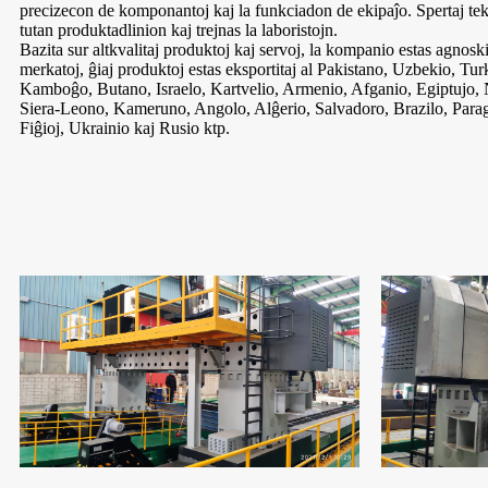
precizecon de komponantoj kaj la funkciadon de ekipaĵo. Spertaj tekni
tutan produktadlinion kaj trejnas la laboristojn.
Bazita sur altkvalitaj produktoj kaj servoj, la kompanio estas agnoski
merkatoj, ĝiaj produktoj estas eksportitaj al Pakistano, Uzbekio, T
Kamboĝo, Butano, Israelo, Kartvelio, Armenio, Afganio, Egiptujo, 
Siera-Leono, Kameruno, Angolo, Alĝerio, Salvadoro, Brazilo, Par
Fiĝioj, Ukrainio kaj Rusio ktp.