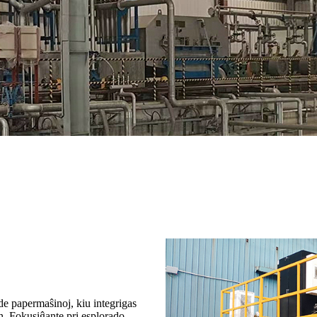
e papermaŝinoj, kiu integrigas
n. Fokusiĝante pri esplorado