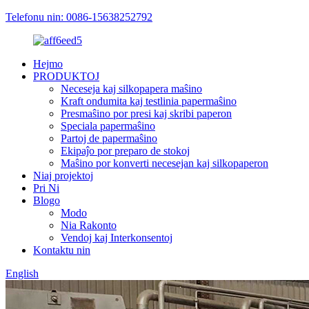
Telefonu nin: 0086-15638252792
Hejmo
PRODUKTOJ
Neceseja kaj silkopapera maŝino
Kraft ondumita kaj testlinia papermaŝino
Presmaŝino por presi kaj skribi paperon
Speciala papermaŝino
Partoj de papermaŝino
Ekipaĵo por preparo de stokoj
Maŝino por konverti necesejan kaj silkopaperon
Niaj projektoj
Pri Ni
Blogo
Modo
Nia Rakonto
Vendoj kaj Interkonsentoj
Kontaktu nin
English