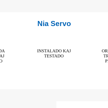
Nia Servo
DA
INSTALADO KAJ
OR
AJ
TESTADO
T
O
P