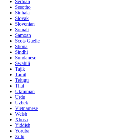
Serbian
Sesotho
Sinhala
Slovak
Slovenian
Somali
Samoan
Scots Gaelic
Shona
Sindhi
Sundanese
Swahili
Tajik
Tamil
Telugu
Thai
Ukrainian
Urdu
Uzbek
Vietnamese
Welsh
Xhosa
Yiddish
Yoruba
Zulu