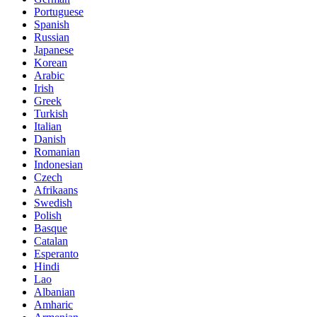
Portuguese
Spanish
Russian
Japanese
Korean
Arabic
Irish
Greek
Turkish
Italian
Danish
Romanian
Indonesian
Czech
Afrikaans
Swedish
Polish
Basque
Catalan
Esperanto
Hindi
Lao
Albanian
Amharic