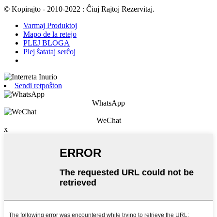
© Kopirajto - 2010-2022 : Ĉiuj Rajtoj Rezervitaj.
Varmaj Produktoj
Mapo de la retejo
PLEJ BLOGA
Plej ŝatataj serĉoj
Sendi retpoŝton
WhatsApp
WeChat
x