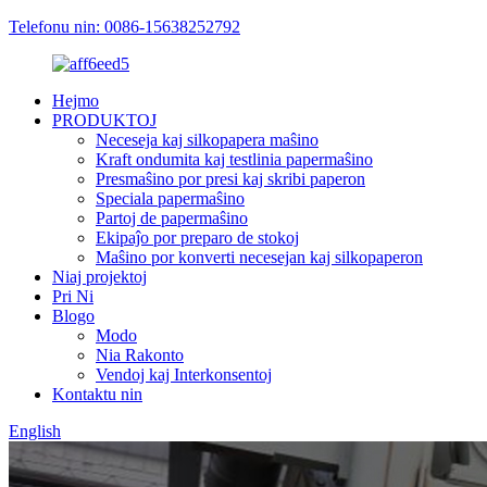
Telefonu nin: 0086-15638252792
Hejmo
PRODUKTOJ
Neceseja kaj silkopapera maŝino
Kraft ondumita kaj testlinia papermaŝino
Presmaŝino por presi kaj skribi paperon
Speciala papermaŝino
Partoj de papermaŝino
Ekipaĵo por preparo de stokoj
Maŝino por konverti necesejan kaj silkopaperon
Niaj projektoj
Pri Ni
Blogo
Modo
Nia Rakonto
Vendoj kaj Interkonsentoj
Kontaktu nin
English