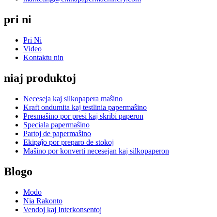
pri ni
Pri Ni
Video
Kontaktu nin
niaj produktoj
Neceseja kaj silkopapera maŝino
Kraft ondumita kaj testlinia papermaŝino
Presmaŝino por presi kaj skribi paperon
Speciala papermaŝino
Partoj de papermaŝino
Ekipaĵo por preparo de stokoj
Maŝino por konverti necesejan kaj silkopaperon
Blogo
Modo
Nia Rakonto
Vendoj kaj Interkonsentoj