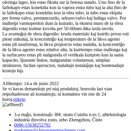
oleringa lagro, kiu estas fiksita sur la betona stando. Unu fino de la
ŝaftokapo estas konektita kun la vapora enira tubo kaj la alia fino de
la ŝaftokapo estas konektita kun la elira tubo, la tubo estas ekipita
per ferma valvo, premmezurilo, sekurecvalvo kaj haltiga valvo. Por
malhelpi varmoperdon dum la kuirado, la ekstera muro de la sfera
digestilo estas kutime kovrita per 50-60mm dika izola tavolo.
La avantaĝoj de sfera digestilo: kruda materialo kaj kuirilo povas esti
plene miksitaj, la koncentriĝo kaj temperaturo de la likva agento
estas pli unuformaj, la likva proporcio estas malalta, la koncentriĝo
de la likva agento estas relative alta, la kuirtempo estas mallonga kaj
la surfacareo estas pli malgranda ol vertikala kuirpoto kun la sama
kapacito, ŝparante ŝtalon, malgrandan volumenon, simplan
strukturon, facilan operacion, malaltajn instalaĵajn kaj bontenadajn
kostojn ktp.
Afiŝtempo: 14-a de junio 2022
Se vi havas demandojn pri niaj produktoj, bonvolu lasi vian
retpoŝtadreson aŭ kontaktojn, ni kontaktos vin ene de 24
horoj.
enketo
3-a etaĝo, konstruaĵo 38#, strato Cuizhu n-ro 1, altteknologia
industria disvolva zono, urbo Zhengzhou, Ĉinio
0086-15638252792
marketing@chinapapermachinery.com