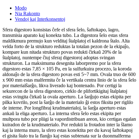
Modo
Nia Rakonto
Vendoj kaj Interkonsentoj
Sfera digestoro konsistas ĉefe el sfera ŝelo, ŝaftokapo, lagro,
transmisia aparato kaj konekta tubo. La digestora ŝelo estas sfera
maldikmura premujo kun velditaj ŝtalplatoj el kaldrona ŝtalo. Alta
velda forto de la strukturo reduktas la totalan pezon de la ekipaĵo,
kompare kun nitada strukturo povas redukti ĉirkaŭ 20% de la
ŝtalplatoj, nuntempe ĉiuj sferaj digestoroj adoptas svingan
strukturon. La maksimuma desegnita laborpremo por la sfera
digestoro estas 7,85 × 105 Pa, en la sulfurkuira procezo, la koroda
aldonaĵo de la sfera digestoro povas esti 5~7 mm. Ovala truo de 600
x 900 mm estas malfermita ĉe la vertikala centra linio de la sfera ŝelo
por materialŝarĝo, likva liverado kaj bontenado. Por certigi la
sekurecon de la sfera digestoro, cirklo de plifortikigitaj ŝtalplatoj
estas svingita ĉirkaŭ la ovala aperturo. La ŝarĝujo estas ekipita per
pilka kovrilo, post la ŝarĝo de la materialo ĝi estos fiksita per riglilo
de interne. Por longfibraj krudmaterialoj, la ŝarĝa aperturo estas
ankaŭ la eliga aperturo. La interna sfera ŝelo estas ekipita per
multpora tubo por pliigi la vapordistribuan areon, kio certigas egalan
kuiradon de la krudmaterialo. Por redukti la frotadon inter la ŝlamo
kaj la interna muro, la sfero estas konektita per du kavaj ŝaftokapoj
el gisita ŝtalo tra la flanĝo kaj estas subtenata sur la duonmalferma