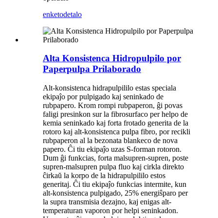
enketo
detalo
Alta Konsistenca Hidropulpilo por
Paperpulpa Prilaborado
Alt-konsistenca hidrapulpililo estas speciala
ekipaĵo por pulpigado kaj seninkado de
rubpapero. Krom rompi rubpaperon, ĝi povas
faligi presinkon sur la fibrosurfaco per helpo de
kemia seninkado kaj forta frotado generita de la
rotoro kaj alt-konsistenca pulpa fibro, por recikli
rubpaperon al la bezonata blankeco de nova
papero. Ĉi tiu ekipaĵo uzas S-forman rotoron.
Dum ĝi funkcias, forta malsupren-supren, poste
supren-malsupren pulpa fluo kaj cirkla direkto
ĉirkaŭ la korpo de la hidrapulpililo estos
generitaj. Ĉi tiu ekipaĵo funkcias intermite, kun
alt-konsistenca pulpigado, 25% energiŝparo per
la supra transmisia dezajno, kaj enigas alt-
temperaturan vaporon por helpi seninkadon.