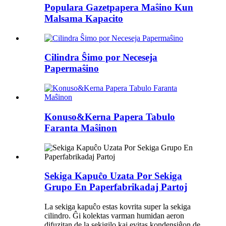
Populara Gazetpapera Maŝino Kun
Malsama Kapacito
Cilindra Ŝimo por Neceseja
Papermaŝino
Konuso&Kerna Papera Tabulo
Faranta Maŝinon
Sekiga Kapuĉo Uzata Por Sekiga
Grupo En Paperfabrikadaj Partoj
La sekiga kapuĉo estas kovrita super la sekiga
cilindro. Ĝi kolektas varman humidan aeron
difuzitan de la sekigilo kaj evitas kondensiĝon de