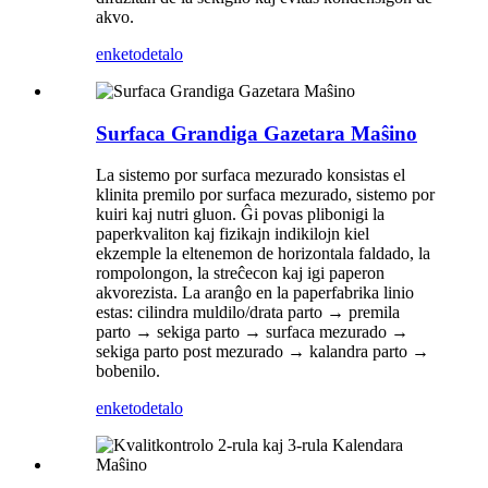
akvo.
enketo
detalo
Surfaca Grandiga Gazetara Maŝino
La sistemo por surfaca mezurado konsistas el
klinita premilo por surfaca mezurado, sistemo por
kuiri kaj nutri gluon. Ĝi povas plibonigi la
paperkvaliton kaj fizikajn indikilojn kiel
ekzemple la eltenemon de horizontala faldado, la
rompolongon, la streĉecon kaj igi paperon
akvorezista. La aranĝo en la paperfabrika linio
estas: cilindra muldilo/drata parto → premila
parto → sekiga parto → surfaca mezurado →
sekiga parto post mezurado → kalandra parto →
bobenilo.
enketo
detalo