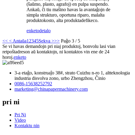
(ŝaŭmo, plasto, agrafoj) en pulpa suspendo.
Ankaŭ, ĉi tiu maŝino havas la avantaĝojn de
simpla strukturo, oportuna riparo, malalta
produktokosto, alta produktadefikeco.
enketo
detalo
<<
< Antaŭa
1
2
3
4
5
Sekva >
>>
Paĝo 3 / 5
Se vi havas demandojn pri niaj produktoj, bonvolu lasi vian
retpoŝtadreson aŭ kontaktojn, ni kontaktos vin ene de 24
horoj.
enketo
3-a etaĝo, konstruaĵo 38#, strato Cuizhu n-ro 1, altteknologia
industria disvolva zono, urbo Zhengzhou, Ĉinio
0086-15638252792
marketing@chinapapermachinery.com
pri ni
Pri Ni
Video
Kontaktu nin