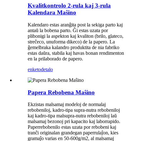
Kvalitkontrolo 2-rula kaj 3-rula
Kalendara Maŝino
Kalendaro estas aranĝita post la sekiga parto kaj
antaŭ la bobena parto. Ĝi estas uzata por
plibonigi la aspekton kaj kvaliton (brilo, glateco,
streĉeco, unuforma dikeco) de la papero. La
ĝemelbraka kalandro produktita de nia fabriko
estas daŭra, stabila kaj havas bonan rendimenton
en la prilaborado de papero.
enketo
detalo
Papera Rebobena Maŝino
Ekzistas malsamaj modeloj de normalaj
rebobeniloj, kadro-tipa supra-nutra rebobeniloj
kaj kadro-tipa malsupra-nutra rebobeniloj laŭ
malsamaj bezonoj pri kapacito kaj laborrapido.
Paperrebobenilo estas uzata por rebobeni kaj
tranĉi originalan grandegan paperrulaĵon, kies
gramaĵo varias en 50-600g/m2, al malsamaj