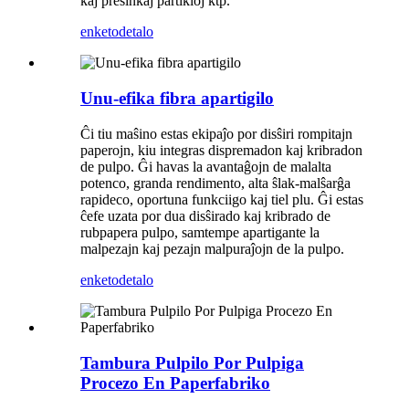
kaj presinkaj partikloj ktp.
enketo
detalo
Unu-efika fibra apartigilo
Ĉi tiu maŝino estas ekipaĵo por disŝiri rompitajn
paperojn, kiu integras dispremadon kaj kribradon
de pulpo. Ĝi havas la avantaĝojn de malalta
potenco, granda rendimento, alta ŝlak-malŝarĝa
rapideco, oportuna funkciigo kaj tiel plu. Ĝi estas
ĉefe uzata por dua disŝirado kaj kribrado de
rubpapera pulpo, samtempe apartigante la
malpezajn kaj pezajn malpuraĵojn de la pulpo.
enketo
detalo
Tambura Pulpilo Por Pulpiga
Procezo En Paperfabriko