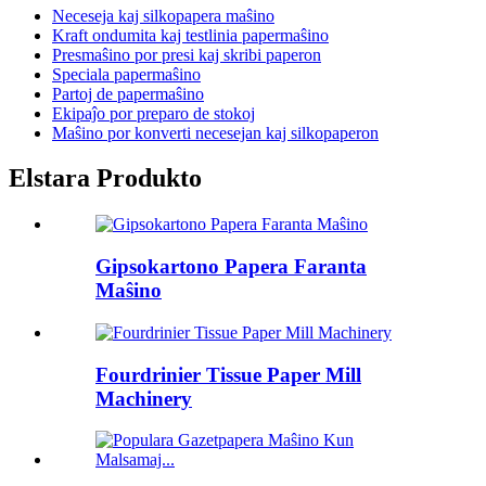
Neceseja kaj silkopapera maŝino
Kraft ondumita kaj testlinia papermaŝino
Presmaŝino por presi kaj skribi paperon
Speciala papermaŝino
Partoj de papermaŝino
Ekipaĵo por preparo de stokoj
Maŝino por konverti necesejan kaj silkopaperon
Elstara Produkto
Gipsokartono Papera Faranta
Maŝino
Fourdrinier Tissue Paper Mill
Machinery