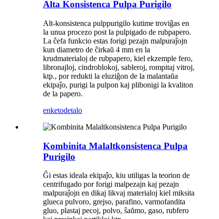
Alta Konsistenca Pulpa Purigilo
Alt-konsistenca pulppurigilo kutime troviĝas en
la unua procezo post la pulpigado de rubpapero.
La ĉefa funkcio estas forigi pezajn malpuraĵojn
kun diametro de ĉirkaŭ 4 mm en la
krudmaterialoj de rubpapero, kiel ekzemple fero,
libronajloj, cindroblokoj, sableroj, rompitaj vitroj,
ktp., por redukti la eluziĝon de la malantaŭa
ekipaĵo, purigi la pulpon kaj plibonigi la kvaliton
de la papero.
enketo
detalo
Kombinita Malaltkonsistenca Pulpa
Purigilo
Ĝi estas ideala ekipaĵo, kiu utiligas la teorion de
centrifugado por forigi malpezajn kaj pezajn
malpuraĵojn en dikaj likvaj materialoj kiel miksita
glueca pulvoro, grejso, parafino, varmofandita
gluo, plastaj pecoj, polvo, ŝaŭmo, gaso, rubfero