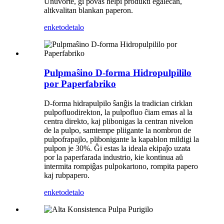
Unuvorte, ĝi povas helpi produkti egalecan,
altkvalitan blankan paperon.
enketo
detalo
Pulpmaŝino D-forma Hidropulpililo
por Paperfabriko
D-forma hidrapulpilo ŝanĝis la tradician cirklan
pulpofluodirekton, la pulpofluo ĉiam emas al la
centra direkto, kaj plibonigas la centran nivelon
de la pulpo, samtempe pliigante la nombron de
pulpofrapajlo, plibonigante la kapablon mildigi la
pulpon je 30%. Ĝi estas la ideala ekipaĵo uzata
por la paperfarada industrio, kie kontinua aŭ
intermita rompiĝas pulpokartono, rompita papero
kaj rubpapero.
enketo
detalo