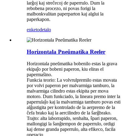
larĝoj kaj streĉecoj de paperrulo. Dum la
rebobena procezo, ni povas forigi la
malbonkvalitan paperparton kaj alglui la
paperkapon.
enketo
detalo
Horizontala Pneŭmatika Reeler
Horizontala pneŭmatika bobenilo estas la grava
ekipaĵo por bobeni paperon, kiu eliras el
papermaŝino.
Funkcia teorio: La volvrulpremilo estas movata
por volvi paperon per malvarmiga tamburo, la
malvarmiga cilindro estas ekipita per mova
motoro. Dum funkciado, la lineara premo inter la
paperrulaĵo kaj la malvarmiga tamburo povas esti
alĝustigita per kontrolado de la aerpremo de la
ĉefa brako kaj la aercilindro de la ŝarĝbrako.
Trajto: alta laborrapido, senhalta, ŝpari paperon,
mallongigi la ŝanĝtempon de paperrulo, ordigi
kaj dense granda paperrulo, alta efikeco, facila
operacio