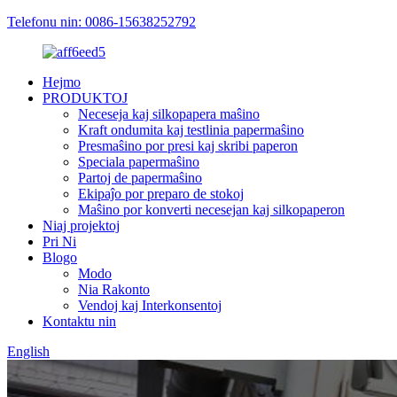
Telefonu nin: 0086-15638252792
Hejmo
PRODUKTOJ
Neceseja kaj silkopapera maŝino
Kraft ondumita kaj testlinia papermaŝino
Presmaŝino por presi kaj skribi paperon
Speciala papermaŝino
Partoj de papermaŝino
Ekipaĵo por preparo de stokoj
Maŝino por konverti necesejan kaj silkopaperon
Niaj projektoj
Pri Ni
Blogo
Modo
Nia Rakonto
Vendoj kaj Interkonsentoj
Kontaktu nin
English