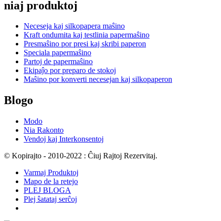
niaj produktoj
Neceseja kaj silkopapera maŝino
Kraft ondumita kaj testlinia papermaŝino
Presmaŝino por presi kaj skribi paperon
Speciala papermaŝino
Partoj de papermaŝino
Ekipaĵo por preparo de stokoj
Maŝino por konverti necesejan kaj silkopaperon
Blogo
Modo
Nia Rakonto
Vendoj kaj Interkonsentoj
© Kopirajto - 2010-2022 : Ĉiuj Rajtoj Rezervitaj.
Varmaj Produktoj
Mapo de la retejo
PLEJ BLOGA
Plej ŝatataj serĉoj