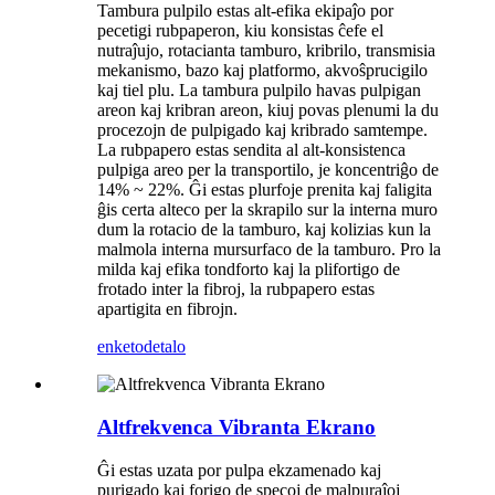
Tambura pulpilo estas alt-efika ekipaĵo por
pecetigi rubpaperon, kiu konsistas ĉefe el
nutraĵujo, rotacianta tamburo, kribrilo, transmisia
mekanismo, bazo kaj platformo, akvoŝprucigilo
kaj tiel plu. La tambura pulpilo havas pulpigan
areon kaj kribran areon, kiuj povas plenumi la du
procezojn de pulpigado kaj kribrado samtempe.
La rubpapero estas sendita al alt-konsistenca
pulpiga areo per la transportilo, je koncentriĝo de
14% ~ 22%. Ĝi estas plurfoje prenita kaj faligita
ĝis certa alteco per la skrapilo sur la interna muro
dum la rotacio de la tamburo, kaj kolizias kun la
malmola interna mursurfaco de la tamburo. Pro la
milda kaj efika tondforto kaj la plifortigo de
frotado inter la fibroj, la rubpapero estas
apartigita en fibrojn.
enketo
detalo
Altfrekvenca Vibranta Ekrano
Ĝi estas uzata por pulpa ekzamenado kaj
purigado kaj forigo de specoj de malpuraĵoj