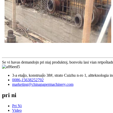
Se vi havas demandojn pri niaj produktoj, bonvolu lasi vian retpoŝtad
3-a etaĝo, konstruaĵo 38#, strato Cuizhu n-ro 1, altteknologia 
0086-15638252792
marketing@chinapapermachinery.com
pri ni
Pri Ni
Video