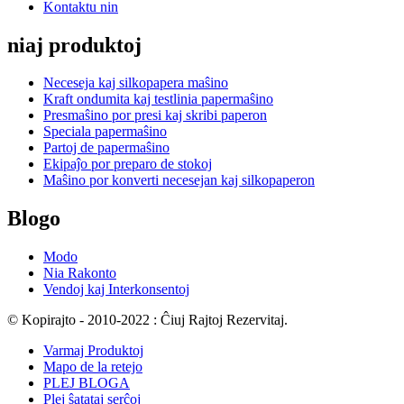
Kontaktu nin
niaj produktoj
Neceseja kaj silkopapera maŝino
Kraft ondumita kaj testlinia papermaŝino
Presmaŝino por presi kaj skribi paperon
Speciala papermaŝino
Partoj de papermaŝino
Ekipaĵo por preparo de stokoj
Maŝino por konverti necesejan kaj silkopaperon
Blogo
Modo
Nia Rakonto
Vendoj kaj Interkonsentoj
© Kopirajto - 2010-2022 : Ĉiuj Rajtoj Rezervitaj.
Varmaj Produktoj
Mapo de la retejo
PLEJ BLOGA
Plej ŝatataj serĉoj