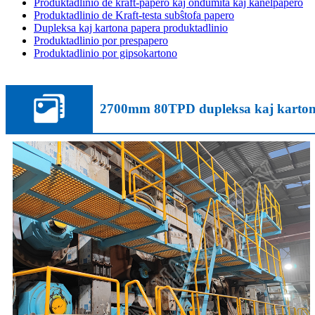
Produktadlinio de kraft-papero kaj ondumita kaj kanelpapero
Produktadlinio de Kraft-testa subŝtofa papero
Dupleksa kaj kartona papera produktadlinio
Produktadlinio por prespapero
Produktadlinio por gipsokartono
2700mm 80TPD dupleksa kaj kartona