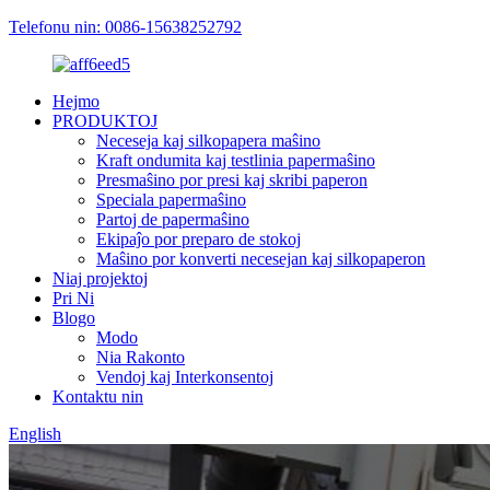
Telefonu nin: 0086-15638252792
Hejmo
PRODUKTOJ
Neceseja kaj silkopapera maŝino
Kraft ondumita kaj testlinia papermaŝino
Presmaŝino por presi kaj skribi paperon
Speciala papermaŝino
Partoj de papermaŝino
Ekipaĵo por preparo de stokoj
Maŝino por konverti necesejan kaj silkopaperon
Niaj projektoj
Pri Ni
Blogo
Modo
Nia Rakonto
Vendoj kaj Interkonsentoj
Kontaktu nin
English