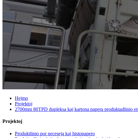
Hejmo
Projektoj
2700mm 80TPD dupleksa kaj kartona papera produktadlinio en
Projektoj
Produktlinio por neceseja kaj histopapero